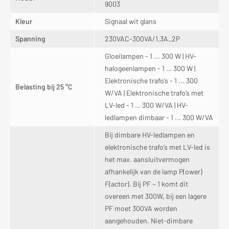
9003
Kleur
Signaal wit glans
Spanning
230VAC-300VA/1,3A_2P
Gloeilampen - 1 ... 300 W | HV-
halogeenlampen - 1 … 300 W |
Elektronische trafo’s - 1 ... 300
Belasting bij 25 °C
W/VA | Elektronische trafo’s met
LV-led - 1 … 300 W/VA | HV-
ledlampen dimbaar - 1 ... 300 W/VA
Bij dimbare HV-ledlampen en
elektronische trafo’s met LV-led is
het max. aansluitvermogen
afhankelijk van de lamp P(ower)
F(actor). Bij PF ~ 1 komt dit
overeen met 300W, bij een lagere
PF moet 300VA worden
aangehouden. Niet-dimbare