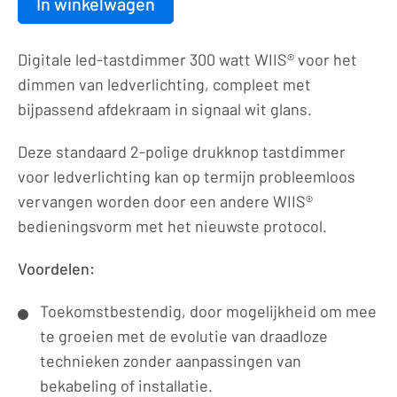
In winkelwagen
Drukknop
|
Digitale led-tastdimmer 300 watt WIIS® voor het
led-
dimmen van ledverlichting, compleet met
dimmer
bijpassend afdekraam in signaal wit glans.
|
2-
Deze standaard 2-polige drukknop tastdimmer
polig
voor ledverlichting kan op termijn probleemloos
|
vervangen worden door een andere WIIS®
230VAC
bedieningsvorm met het nieuwste protocol.
-
300VA/1,3A_2P
Voordelen:
|
Toekomstbestendig, door mogelijkheid om mee
9003
te groeien met de evolutie van draadloze
aantal
technieken zonder aanpassingen van
bekabeling of installatie.