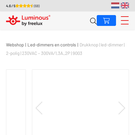
4.6 / 5
(68)
Webshop
|
Led-dimmers en controls
|
Drukknop | led-dimmer |
2-polig | 230VAC – 300VA/1,3A_2P | 9003