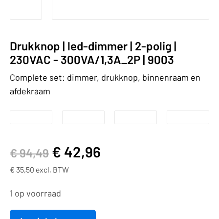
Drukknop | led-dimmer | 2-polig |
230VAC - 300VA/1,3A_2P | 9003
Complete set: dimmer, drukknop, binnenraam en
afdekraam
€
42,96
€
94,49
€
35,50
excl. BTW
1 op voorraad