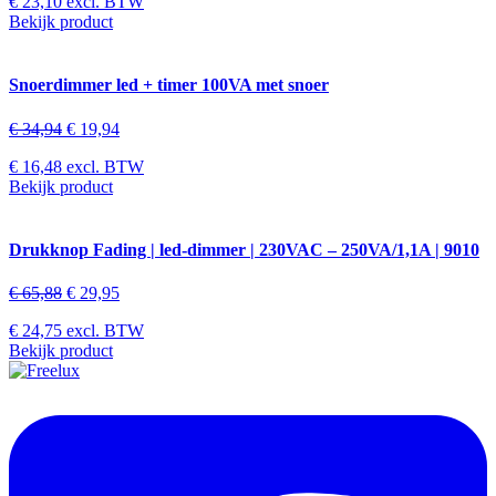
€
23,10
excl. BTW
Bekijk product
Snoerdimmer led + timer 100VA met snoer
€
34,94
€
19,94
€
16,48
excl. BTW
Bekijk product
Drukknop Fading | led-dimmer | 230VAC – 250VA/1,1A | 9010
€
65,88
€
29,95
€
24,75
excl. BTW
Bekijk product