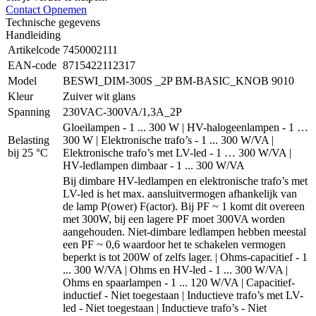
Contact Opnemen
Technische gegevens
Handleiding
Artikelcode
7450002111
EAN-code
8715422112317
Model
BESWI_DIM-300S _2P BM-BASIC_KNOB 9010
Kleur
Zuiver wit glans
Spanning
230VAC-300VA/1,3A_2P
Gloeilampen - 1 ... 300 W | HV-halogeenlampen - 1 …
Belasting
300 W | Elektronische trafo’s - 1 ... 300 W/VA |
bij 25 °C
Elektronische trafo’s met LV-led - 1 … 300 W/VA |
HV-ledlampen dimbaar - 1 ... 300 W/VA
Bij dimbare HV-ledlampen en elektronische trafo’s met
LV-led is het max. aansluitvermogen afhankelijk van
de lamp P(ower) F(actor). Bij PF ~ 1 komt dit overeen
met 300W, bij een lagere PF moet 300VA worden
aangehouden. Niet-dimbare ledlampen hebben meestal
een PF ~ 0,6 waardoor het te schakelen vermogen
beperkt is tot 200W of zelfs lager. | Ohms-capacitief - 1
... 300 W/VA | Ohms en HV-led - 1 ... 300 W/VA |
Ohms en spaarlampen - 1 ... 120 W/VA | Capacitief-
inductief - Niet toegestaan | Inductieve trafo’s met LV-
led - Niet toegestaan | Inductieve trafo’s - Niet