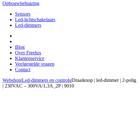
Opbouwbehuizing
Sensors
Led-lichtschakelaars
Led-dimmers
Blog
Over Freelux
Klantenservice
Veelgestelde vragen
Contact
Webshop
|
Led-dimmers en controls
|
Draaiknop | led-dimmer | 2-polig
| 230VAC – 300VA/1,3A_2P | 9010