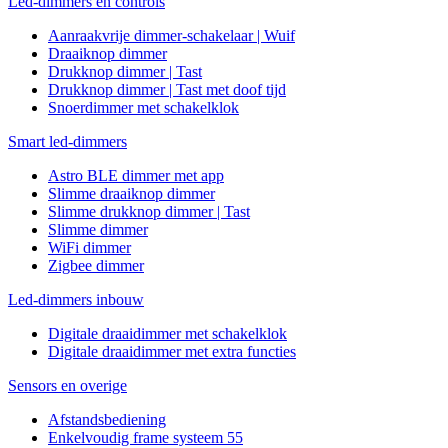
Led-dimmers en controls
Aanraakvrije dimmer-schakelaar | Wuif
Draaiknop dimmer
Drukknop dimmer | Tast
Drukknop dimmer | Tast met doof tijd
Snoerdimmer met schakelklok
Smart led-dimmers
Astro BLE dimmer met app
Slimme draaiknop dimmer
Slimme drukknop dimmer | Tast
Slimme dimmer
WiFi dimmer
Zigbee dimmer
Led-dimmers inbouw
Digitale draaidimmer met schakelklok
Digitale draaidimmer met extra functies
Sensors en overige
Afstandsbediening
Enkelvoudig frame systeem 55