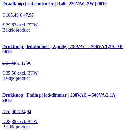
Draaiknop | led-controller | Dali | 230VAC-2W | 9010
€
105,49
€
47,95
€
39,63
excl. BTW
Bekijk product
Drukknop | led-dimmer | 2-polig | 230VAC – 300VA/1,3A_2P |
9010
€
94,49
€
42,96
€
35,50
excl. BTW
Bekijk product
Drukknop | Fading | led-dimmer | 230VAC – 500VA/2,1A |
9010
€
76,90
€
34,94
€
28,88
excl. BTW
Bekijk product