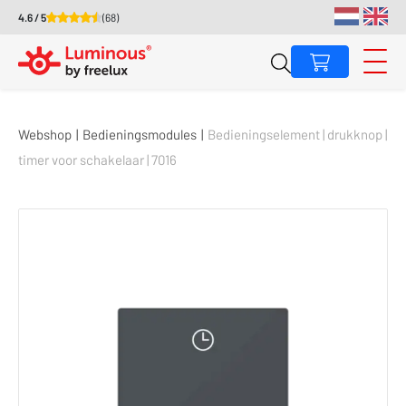
4.6 / 5
(68)
Webshop
|
Bedieningsmodules
|
Bedieningselement | drukknop |
timer voor schakelaar | 7016