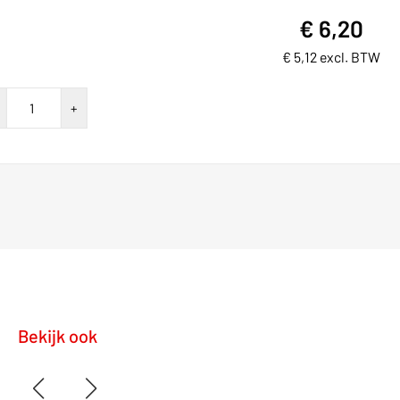
€
6,20
€
5,12
excl. BTW
gieia
+
nraakvrij
0VAC/10A
T
ntal
Bekijk ook