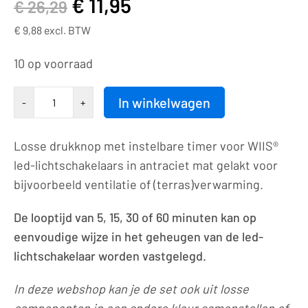
€
11,95
€
26,29
€
9,88
excl. BTW
10 op voorraad
Bedieningselement
In winkelwagen
-
+
|
drukknop
Losse drukknop met instelbare timer voor WIIS®
|
led-lichtschakelaars in antraciet mat gelakt voor
timer
bijvoorbeeld ventilatie of (terras)verwarming.
voor
schakelaar
De looptijd van 5, 15, 30 of 60 minuten kan op
|
eenvoudige wijze in het geheugen van de led-
7016
lichtschakelaar worden vastgelegd.
aantal
In deze webshop kan je de set ook uit losse