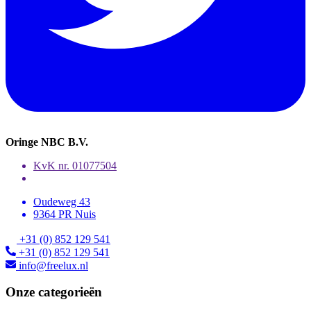
Oringe NBC B.V.
KvK nr. 01077504
Oudeweg 43
9364 PR Nuis
+31 (0) 852 129 541
+31 (0) 852 129 541
info@freelux.nl
Onze categorieën