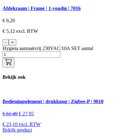
Afdekraam | Frame | 1-voudig | 7016
€
6,20
€
5,12
excl. BTW
-
+
Hygieia aanraakvrij 230VAC/10A SET aantal
Bekijk ook
Bedieningselement | drukknop | Zigbee-P | 9010
€
61,49
€
27,95
€
23,10
excl. BTW
Bekijk product