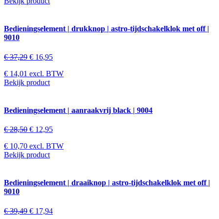
Bekijk product
Bedieningselement | drukknop | astro-tijdschakelklok met off |
9010
€
37,29
€
16,95
€
14,01
excl. BTW
Bekijk product
Bedieningselement | aanraakvrij black | 9004
€
28,50
€
12,95
€
10,70
excl. BTW
Bekijk product
Bedieningselement | draaiknop | astro-tijdschakelklok met off |
9010
€
39,49
€
17,94