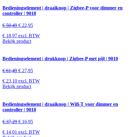
Bedieningselement | draaiknop | Zigbee-P voor dimmer en
controller | 9010
€
50,49
€
22,95
€
18,97
excl. BTW
Bekijk product
Bedieningselement | drukknop | Zigbee-P met pijl | 9010
€
61,49
€
27,95
€
23,10
excl. BTW
Bekijk product
Bedieningselement | draaiknop | Wifi-T voor dimmer en
controller | 9010
€
37,29
€
16,95
€
14,01
excl. BTW