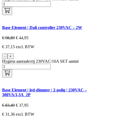
Base Element | Dali controller 230VAC – 2W
€
98,89
€
44,95
€
37,15
excl. BTW
-
+
Hygieia aanraakvrij 230VAC/10A SET aantal
Base Element | led-dimmer | 2-polig | 230VAC –
300VA/1,3A_2P
€
83,49
€
37,95
€
31,36
excl. BTW