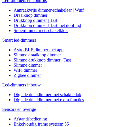
Led-dimmers en controls
Aanraakvrije dimmer-schakelaar | Wuif
Draaiknop dimmer
Drukknop dimmer | Tast
Drukknop dimmer | Tast met doof tijd
Snoerdimmer met schakelklok
Smart led-dimmers
Astro BLE dimmer met app
Slimme draaiknop dimmer
Slimme drukknop dimmer | Tast
Slimme dimmer
WiFi dimmer
Zigbee dimmer
Led-dimmers inbouw
Digitale draaidimmer met schakelklok
Digitale draaidimmer met extra functies
Sensors en overige
Afstandsbediening
Enkelvoudig frame systeem 55