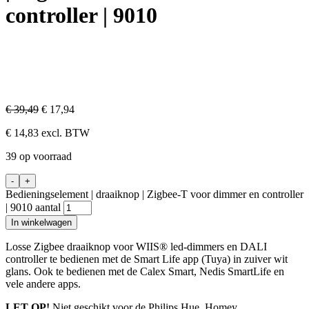
controller | 9010
€
39,49
€
17,94
€
14,83
excl. BTW
39 op voorraad
-
+
Bedieningselement | draaiknop | Zigbee-T voor dimmer en controller
| 9010 aantal
In winkelwagen
Losse Zigbee draaiknop voor WIIS® led-dimmers en DALI
controller te bedienen met de Smart Life app (Tuya) in zuiver wit
glans. Ook te bedienen met de Calex Smart, Nedis SmartLife en
vele andere apps.
LET OP!
Niet geschikt voor de Philips Hue, Homey,