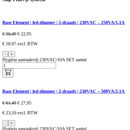
Base Element | led-dimmer | 2-draads | 230VAC – 250VA/1,1A
€
50,49
€
22,95
€
18,97
excl. BTW
-
+
Hygieia aanraakvrij 230VAC/10A SET aantal
Base Element | led-dimmer | 2-draads | 230VAC – 500VA/2,1A
€
61,49
€
27,95
€
23,10
excl. BTW
-
+
Hygieia aanraakvrij 230VAC/10A SET aantal