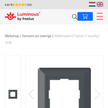
4.6 / 5
(68)
Webshop
|
Sensors en overige
|
Afdekraam | Frame | 1-voudig |
7016