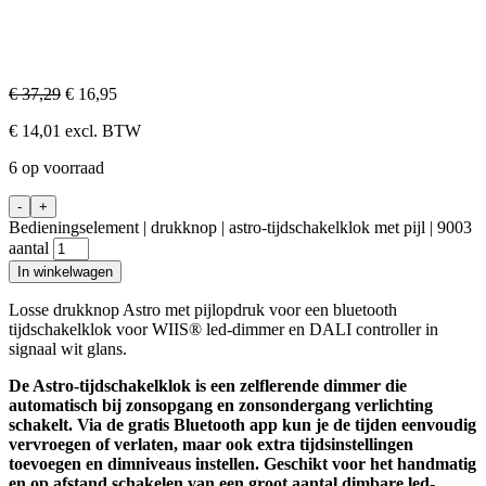
€
37,29
€
16,95
€
14,01
excl. BTW
6 op voorraad
-
+
Bedieningselement | drukknop | astro-tijdschakelklok met pijl | 9003
aantal
In winkelwagen
Losse drukknop Astro met pijlopdruk voor een bluetooth
tijdschakelklok voor WIIS® led-dimmer en DALI controller in
signaal wit glans.
De Astro-tijdschakelklok is een zelflerende dimmer die
automatisch bij zonsopgang en zonsondergang verlichting
schakelt. Via de gratis Bluetooth app kun je de tijden eenvoudig
vervroegen of verlaten, maar ook extra tijdsinstellingen
toevoegen en dimniveaus instellen. Geschikt voor het handmatig
en op afstand schakelen van een groot aantal dimbare led-