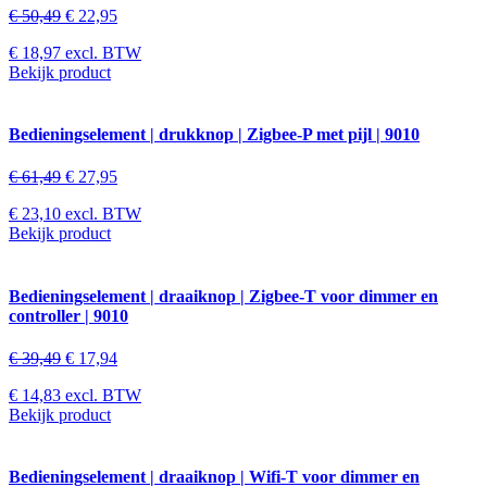
€
50,49
€
22,95
€
18,97
excl. BTW
Bekijk product
Bedieningselement | drukknop | Zigbee-P met pijl | 9010
€
61,49
€
27,95
€
23,10
excl. BTW
Bekijk product
Bedieningselement | draaiknop | Zigbee-T voor dimmer en
controller | 9010
€
39,49
€
17,94
€
14,83
excl. BTW
Bekijk product
Bedieningselement | draaiknop | Wifi-T voor dimmer en