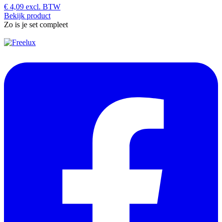
€
4,09
excl. BTW
Bekijk product
Zo is je set compleet