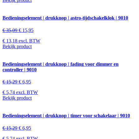
Bekijk product
Bedieningselement | drukknop | astro-tijdschakelklok | 9010
€
35,09
€
15,95
€
13,18
excl. BTW
Bekijk product
Bedieningselement | drukknop | fading voor dimmer en
controller | 9010
€
15,29
€
6,95
€
5,74
excl. BTW
Bekijk product
Bedieningselement | drukknop | timer voor schakelaar | 9010
€
15,29
€
6,95
€
5,74
excl. BTW