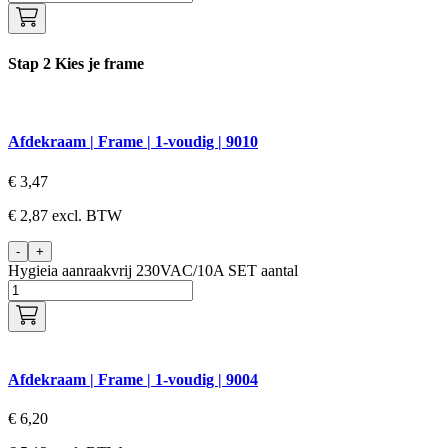
Stap 2
Kies je frame
Afdekraam | Frame | 1-voudig | 9010
€
3,47
€
2,87
excl. BTW
-
+
Hygieia aanraakvrij 230VAC/10A SET aantal
Afdekraam | Frame | 1-voudig | 9004
€
6,20