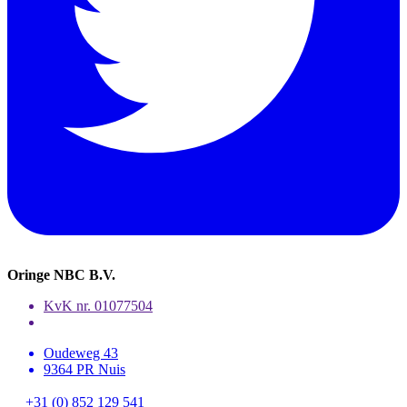
Oringe NBC B.V.
KvK nr. 01077504
Oudeweg 43
9364 PR Nuis
+31 (0) 852 129 541