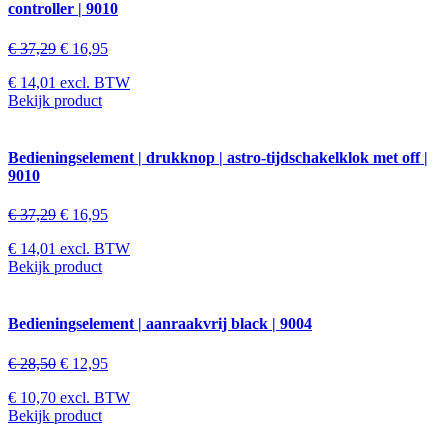
controller | 9010
€
37,29
€
16,95
€
14,01
excl. BTW
Bekijk product
Bedieningselement | drukknop | astro-tijdschakelklok met off |
9010
€
37,29
€
16,95
€
14,01
excl. BTW
Bekijk product
Bedieningselement | aanraakvrij black | 9004
€
28,50
€
12,95
€
10,70
excl. BTW
Bekijk product