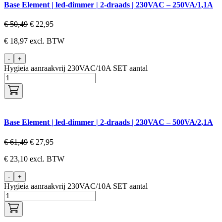
Base Element | led-dimmer | 2-draads | 230VAC – 250VA/1,1A
€
50,49
€
22,95
€
18,97
excl. BTW
-
+
Hygieia aanraakvrij 230VAC/10A SET aantal
Base Element | led-dimmer | 2-draads | 230VAC – 500VA/2,1A
€
61,49
€
27,95
€
23,10
excl. BTW
-
+
Hygieia aanraakvrij 230VAC/10A SET aantal