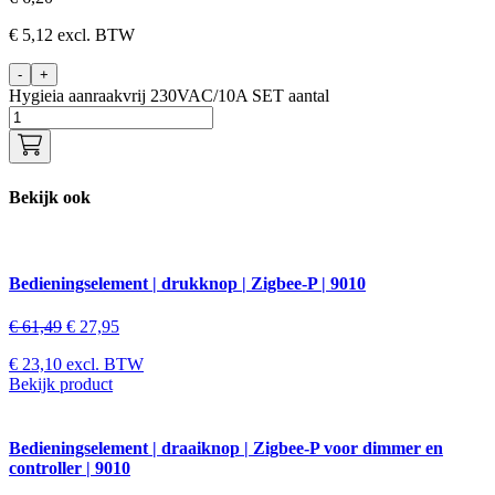
€
5,12
excl. BTW
-
+
Hygieia aanraakvrij 230VAC/10A SET aantal
Bekijk ook
Bedieningselement | drukknop | Zigbee-P | 9010
€
61,49
€
27,95
€
23,10
excl. BTW
Bekijk product
Bedieningselement | draaiknop | Zigbee-P voor dimmer en
controller | 9010