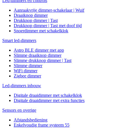
Led-dimmers en controls
Aanraakvrije dimmer-schakelaar | Wuif
Draaiknop dimmer
Drukknop dimmer | Tast
Drukknop dimmer | Tast met doof tijd
Snoerdimmer met schakelklok
Smart led-dimmers
Astro BLE dimmer met app
Slimme draaiknop dimmer
Slimme drukknop dimmer | Tast
Slimme dimmer
WiFi dimmer
Zigbee dimmer
Led-dimmers inbouw
Digitale draaidimmer met schakelklok
Digitale draaidimmer met extra functies
Sensors en overige
Afstandsbediening
Enkelvoudig frame systeem 55