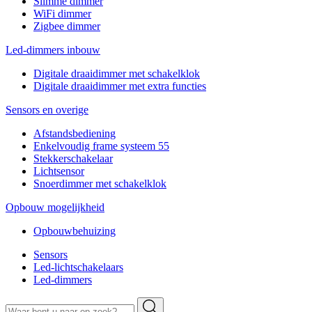
Slimme dimmer
WiFi dimmer
Zigbee dimmer
Led-dimmers inbouw
Digitale draaidimmer met schakelklok
Digitale draaidimmer met extra functies
Sensors en overige
Afstandsbediening
Enkelvoudig frame systeem 55
Stekkerschakelaar
Lichtsensor
Snoerdimmer met schakelklok
Opbouw mogelijkheid
Opbouwbehuizing
Sensors
Led-lichtschakelaars
Led-dimmers