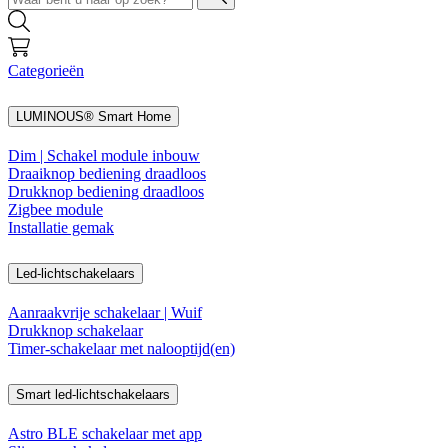
Categorieën
LUMINOUS® Smart Home
Dim | Schakel module inbouw
Draaiknop bediening draadloos
Drukknop bediening draadloos
Zigbee module
Installatie gemak
Led-lichtschakelaars
Aanraakvrije schakelaar | Wuif
Drukknop schakelaar
Timer-schakelaar met nalooptijd(en)
Smart led-lichtschakelaars
Astro BLE schakelaar met app