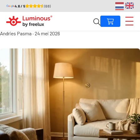
4.6 / 5
(68)
Hoe kies je het juiste sfeerlicht
voor je woonkamer?
Andries Pasma
·
24 mei 2026