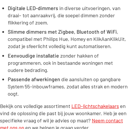
Digitale LED-dimmers
in diverse uitvoeringen, van
draai- tot aanraakvrij, die soepel dimmen zonder
flikkering of zoem.
Slimme dimmers met Zigbee, Bluetooth of WiFi
,
compatibel met Philips Hue, Homey en KlikAanKlikUit,
zodat je sfeerlicht volledig kunt automatiseren.
Eenvoudige installatie
zonder hakken of
programmeren, ook in bestaande woningen met
oudere bedrading.
Passende afwerkingen
die aansluiten op gangbare
System 55-inbouwframes, zodat alles strak en modern
oogt.
Bekijk ons volledige assortiment
LED-lichtschakelaars
en
vind de oplossing die past bij jouw woonkamer. Heb je een
specifieke vraag of wil je advies op maat?
Neem contact
met ons op
en we helpen je graag verder.