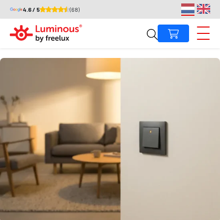
4.6 / 5
(68)
Wat zijn goede dimmers?
Andries Pasma
·
06 jun 2026