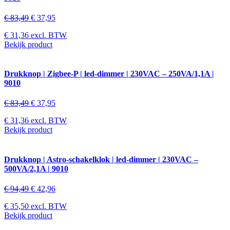
€
83,49
€
37,95
€
31,36
excl. BTW
Bekijk product
Drukknop | Zigbee-P | led-dimmer | 230VAC – 250VA/1,1A |
9010
€
83,49
€
37,95
€
31,36
excl. BTW
Bekijk product
Drukknop | Astro-schakelklok | led-dimmer | 230VAC –
500VA/2,1A | 9010
€
94,49
€
42,96
€
35,50
excl. BTW
Bekijk product