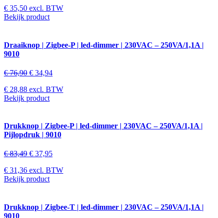
€
35,50
excl. BTW
Bekijk product
Draaiknop | Zigbee-P | led-dimmer | 230VAC – 250VA/1,1A |
9010
€
76,90
€
34,94
€
28,88
excl. BTW
Bekijk product
Drukknop | Zigbee-P | led-dimmer | 230VAC – 250VA/1,1A |
Pijlopdruk | 9010
€
83,49
€
37,95
€
31,36
excl. BTW
Bekijk product
Drukknop | Zigbee-T | led-dimmer | 230VAC – 250VA/1,1A |
9010