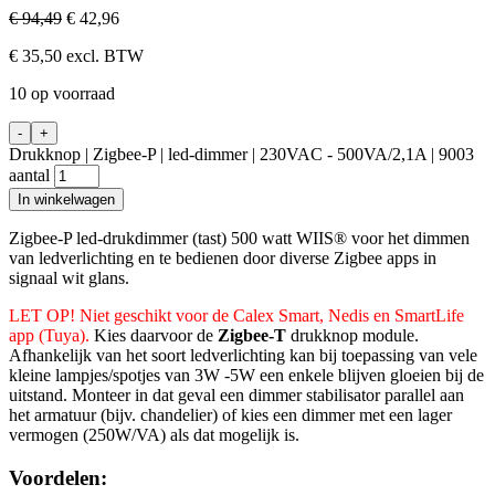
€
94,49
€
42,96
€
35,50
excl. BTW
10 op voorraad
-
+
Drukknop | Zigbee-P | led-dimmer | 230VAC - 500VA/2,1A | 9003
aantal
In winkelwagen
Zigbee-P led-drukdimmer (tast) 500 watt WIIS® voor het dimmen
van ledverlichting en te bedienen door diverse Zigbee apps in
signaal wit glans.
LET OP! Niet geschikt voor de Calex Smart, Nedis en SmartLife
app (Tuya).
Kies daarvoor de
Zigbee-T
drukknop module.
Afhankelijk van het soort ledverlichting kan bij toepassing van vele
kleine lampjes/spotjes van 3W -5W een enkele blijven gloeien bij de
uitstand. Monteer in dat geval een dimmer stabilisator parallel aan
het armatuur (bijv. chandelier) of kies een dimmer met een lager
vermogen (250W/VA) als dat mogelijk is.
Voordelen: