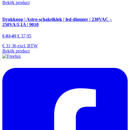
Bekijk product
Drukknop | Astro-schakelklok | led-dimmer | 230VAC –
250VA/1,1A | 9010
€
83,49
€
37,95
€
31,36
excl. BTW
Bekijk product