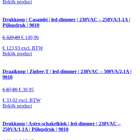
Bekijk product
Drukknop | Casambi | led-dimmer | 230VAC – 250VA/1,1A |
Pijlopdruk | 9010
€
329,89
€
149,96
€
123,93
excl. BTW
Bekijk product
Draaiknop | Zigbee-T | led-dimmer | 230VAC – 500VA/2,1A |
9010
€
87,89
€
39,95
€
33,02
excl. BTW
Bekijk product
Drukknop | Astro-schakelklok | led-dimmer | 230VAC –
250VA/1,1A | Pijlopdruk | 9010