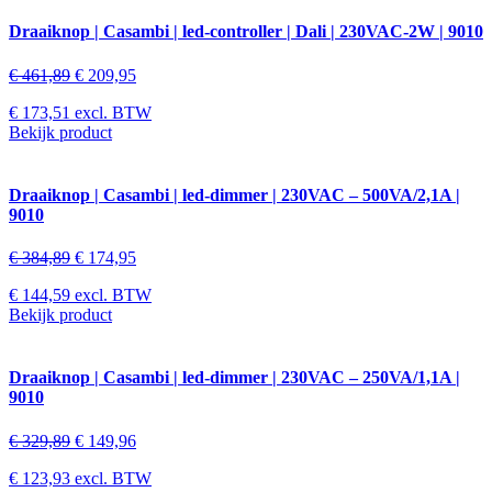
Draaiknop | Casambi | led-controller | Dali | 230VAC-2W | 9010
€
461,89
€
209,95
€
173,51
excl. BTW
Bekijk product
Draaiknop | Casambi | led-dimmer | 230VAC – 500VA/2,1A |
9010
€
384,89
€
174,95
€
144,59
excl. BTW
Bekijk product
Draaiknop | Casambi | led-dimmer | 230VAC – 250VA/1,1A |
9010
€
329,89
€
149,96
€
123,93
excl. BTW