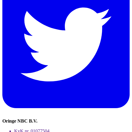
Oringe NBC B.V.
KvK nr. 01077504