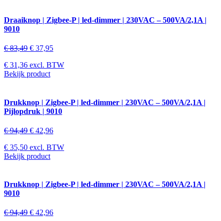
Draaiknop | Zigbee-P | led-dimmer | 230VAC – 500VA/2,1A |
9010
€
83,49
€
37,95
€
31,36
excl. BTW
Bekijk product
Drukknop | Zigbee-P | led-dimmer | 230VAC – 500VA/2,1A |
Pijlopdruk | 9010
€
94,49
€
42,96
€
35,50
excl. BTW
Bekijk product
Drukknop | Zigbee-P | led-dimmer | 230VAC – 500VA/2,1A |
9010
€
94,49
€
42,96