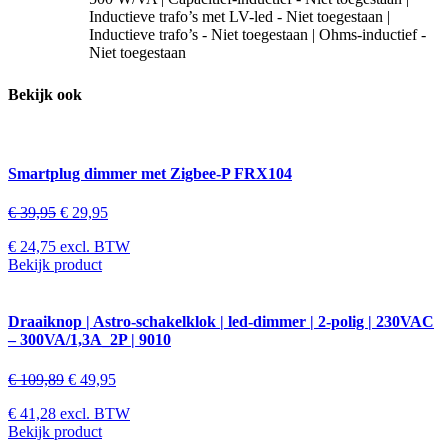
Inductieve trafo’s met LV-led - Niet toegestaan |
Inductieve trafo’s - Niet toegestaan | Ohms-inductief -
Niet toegestaan
Bekijk ook
Smartplug dimmer met Zigbee-P FRX104
€
39,95
€
29,95
€
24,75
excl. BTW
Bekijk product
Draaiknop | Astro-schakelklok | led-dimmer | 2-polig | 230VAC
– 300VA/1,3A_2P | 9010
€
109,89
€
49,95
€
41,28
excl. BTW
Bekijk product