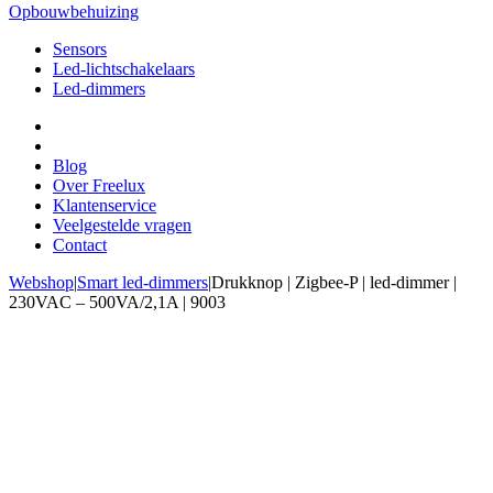
Opbouwbehuizing
Sensors
Led-lichtschakelaars
Led-dimmers
Blog
Over Freelux
Klantenservice
Veelgestelde vragen
Contact
Webshop
|
Smart led-dimmers
|
Drukknop | Zigbee-P | led-dimmer |
230VAC – 500VA/2,1A | 9003