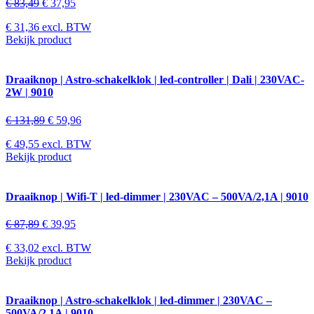
€
83,49
€
37,95
€
31,36
excl. BTW
Bekijk product
Draaiknop | Astro-schakelklok | led-controller | Dali | 230VAC-
2W | 9010
€
131,89
€
59,96
€
49,55
excl. BTW
Bekijk product
Draaiknop | Wifi-T | led-dimmer | 230VAC – 500VA/2,1A | 9010
€
87,89
€
39,95
€
33,02
excl. BTW
Bekijk product
Draaiknop | Astro-schakelklok | led-dimmer | 230VAC –
500VA/2,1A | 9010