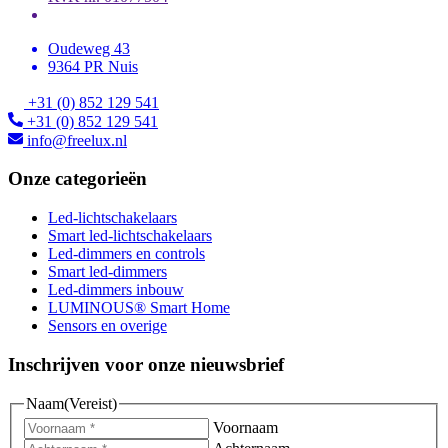
Oudeweg 43
9364 PR Nuis
+31 (0) 852 129 541
+31 (0) 852 129 541
info@freelux.nl
Onze categorieën
Led-lichtschakelaars
Smart led-lichtschakelaars
Led-dimmers en controls
Smart led-dimmers
Led-dimmers inbouw
LUMINOUS® Smart Home
Sensors en overige
Inschrijven voor onze nieuwsbrief
Naam
(Vereist)
Voornaam