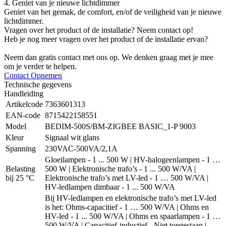
4. Geniet van je nieuwe lichtdimmer
Geniet van het gemak, de comfort, en/of de veiligheid van je nieuwe
lichtdimmer.
Vragen over het product of de installatie? Neem contact op!
Heb je nog meer vragen over het product of de installatie ervan?
Neem dan gratis contact met ons op. We denken graag met je mee
om je verder te helpen.
Contact Opnemen
Technische gegevens
Handleiding
Artikelcode
7363601313
EAN-code
8715422158551
Model
BEDIM-500S/BM-ZIGBEE BASIC_1-P 9003
Kleur
Signaal wit glans
Spanning
230VAC-500VA/2,1A
Gloeilampen - 1 ... 500 W | HV-halogeenlampen - 1 …
Belasting
500 W | Elektronische trafo’s - 1 ... 500 W/VA |
bij 25 °C
Elektronische trafo’s met LV-led - 1 … 500 W/VA |
HV-ledlampen dimbaar - 1 ... 500 W/VA
Bij HV-ledlampen en elektronische trafo’s met LV-led
is het: Ohms-capacitief - 1 … 500 W/VA | Ohms en
HV-led - 1 ... 500 W/VA | Ohms en spaarlampen - 1 …
500 W/VA | Capacitief-inductief - Niet toegestaan |