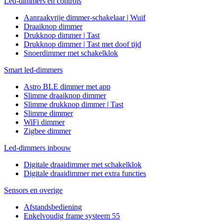
Led-dimmers en controls
Aanraakvrije dimmer-schakelaar | Wuif
Draaiknop dimmer
Drukknop dimmer | Tast
Drukknop dimmer | Tast met doof tijd
Snoerdimmer met schakelklok
Smart led-dimmers
Astro BLE dimmer met app
Slimme draaiknop dimmer
Slimme drukknop dimmer | Tast
Slimme dimmer
WiFi dimmer
Zigbee dimmer
Led-dimmers inbouw
Digitale draaidimmer met schakelklok
Digitale draaidimmer met extra functies
Sensors en overige
Afstandsbediening
Enkelvoudig frame systeem 55