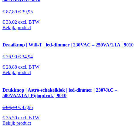
€
87,89
€
39,95
€
33,02
excl. BTW
Bekijk product
Draaiknop | Wifi-T | led-dimmer | 230VAC – 250VA/1,1A | 9010
€
76,90
€
34,94
€
28,88
excl. BTW
Bekijk product
Drukknop | Astro-schakelklok | led-dimmer | 230VAC –
500VA/2,1A | Pijlopdruk | 9010
€
94,49
€
42,96
€
35,50
excl. BTW
Bekijk product