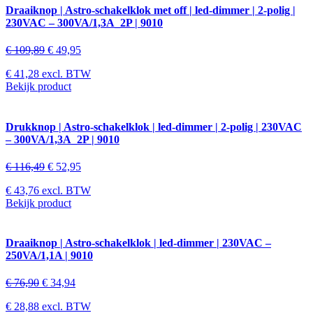
Draaiknop | Astro-schakelklok met off | led-dimmer | 2-polig |
230VAC – 300VA/1,3A_2P | 9010
€
109,89
€
49,95
€
41,28
excl. BTW
Bekijk product
Drukknop | Astro-schakelklok | led-dimmer | 2-polig | 230VAC
– 300VA/1,3A_2P | 9010
€
116,49
€
52,95
€
43,76
excl. BTW
Bekijk product
Draaiknop | Astro-schakelklok | led-dimmer | 230VAC –
250VA/1,1A | 9010
€
76,90
€
34,94
€
28,88
excl. BTW