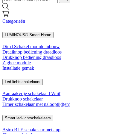
Categorieën
LUMINOUS® Smart Home
Dim | Schakel module inbouw
Draaiknop bediening draadloos
Drukknop bediening draadloos
Zigbee module
Installatie gemak
Led-lichtschakelaars
Aanraakvrije schakelaar | Wuif
Drukknop schakelaar
Timer-schakelaar met nalooptijd(en)
Smart led-lichtschakelaars
Astro BLE schakelaar met app