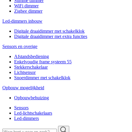
Slimme dimmer
WiFi dimmer
Zigbee dimmer
Led-dimmers inbouw
Digitale draaidimmer met schakelklok
Digitale draaidimmer met extra functies
Sensors en overige
Afstandsbediening
Enkelvoudig frame systeem 55
Stekkerschakelaar
Lichtsensor
Snoerdimmer met schakelklok
Opbouw mogelijkheid
Opbouwbehuizing
Sensors
Led-lichtschakelaars
Led-dimmers