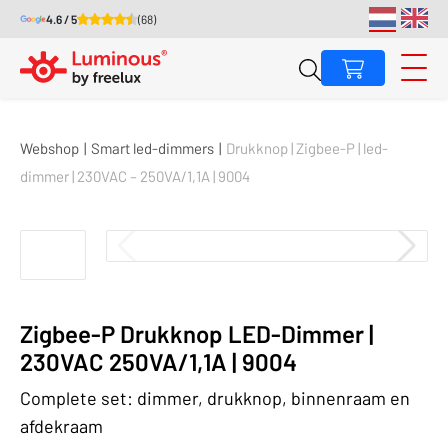
4.6 / 5
(68)
Webshop
|
Smart led-dimmers
|
Drukknop | Zigbee-P | led-
dimmer | 230VAC – 250VA/1,1A | 9004
Zigbee-P Drukknop LED-Dimmer |
230VAC 250VA/1,1A | 9004
Complete set: dimmer, drukknop, binnenraam en
afdekraam