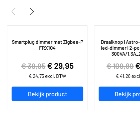
Smartplug dimmer met Zigbee-P
Draaiknop | Astro-
FRX104
led-dimmer | 2-pol
300VA/1,3A_2
€
29,95
€
39,95
€
109,89
€
24,75
excl. BTW
€
41,28
exc
Bekijk product
Bekijk pr