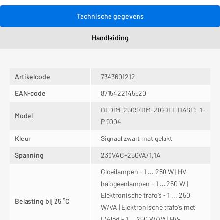
Technische gegevens
Handleiding
Artikelcode
7343601212
EAN-code
8715422145520
BEDIM-250S/BM-ZIGBEE BASIC_1-
Model
P 9004
Kleur
Signaal zwart mat gelakt
Spanning
230VAC-250VA/1,1A
Gloeilampen - 1 ... 250 W | HV-
halogeenlampen - 1 … 250 W |
Elektronische trafo’s - 1 ... 250
Belasting bij 25 °C
W/VA | Elektronische trafo’s met
LV-led - 1 … 250 W/VA | HV-