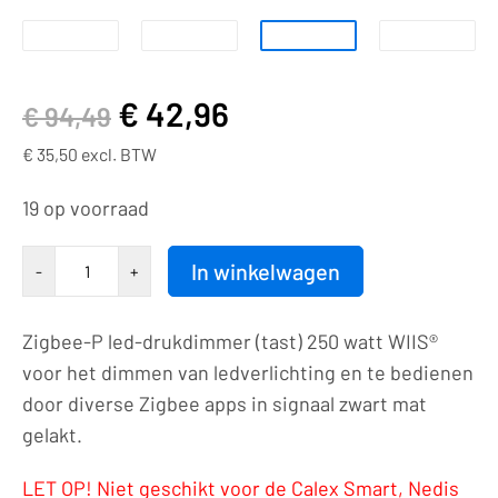
€
42,96
€
94,49
€
35,50
excl. BTW
19 op voorraad
Drukknop
In winkelwagen
-
+
|
Zigbee-
Zigbee-P led-drukdimmer (tast) 250 watt WIIS®
P
voor het dimmen van ledverlichting en te bedienen
|
door diverse Zigbee apps in signaal zwart mat
led-
gelakt.
dimmer
|
LET OP! Niet geschikt voor de Calex Smart, Nedis