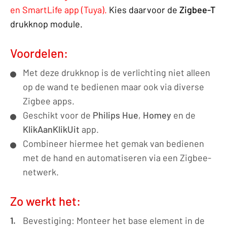
230VAC
en SmartLife app (Tuya).
Kies daarvoor de
Zigbee-T
-
drukknop module.
250VA/1,1A
|
Voordelen:
9004
Met deze drukknop is de verlichting niet alleen
aantal
op de wand te bedienen maar ook via diverse
Zigbee apps.
Geschikt voor de
Philips Hue
,
Homey
en de
KlikAanKlikUit
app.
Combineer hiermee het gemak van bedienen
met de hand en automatiseren via een Zigbee-
netwerk.
Zo werkt het:
Bevestiging: Monteer het base element in de