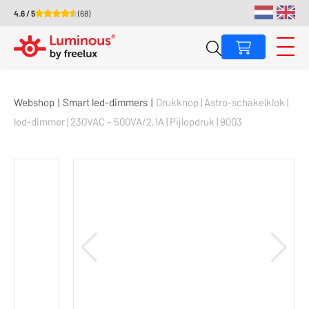
4.6 / 5
(68)
Webshop
|
Smart led-dimmers
|
Drukknop | Astro-schakelklok |
led-dimmer | 230VAC – 500VA/2,1A | Pijlopdruk | 9003