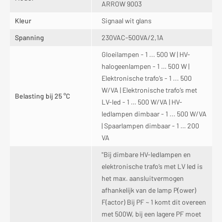
ARROW 9003
Kleur
Signaal wit glans
Spanning
230VAC-500VA/2,1A
Gloeilampen - 1 ... 500 W | HV-
halogeenlampen - 1 … 500 W |
Elektronische trafo’s - 1 ... 500
W/VA | Elektronische trafo’s met
Belasting bij 25 °C
LV-led - 1 … 500 W/VA | HV-
ledlampen dimbaar - 1 ... 500 W/VA
| Spaarlampen dimbaar - 1 … 200
VA
"Bij dimbare HV-ledlampen en
elektronische trafo’s met LV led is
het max. aansluitvermogen
afhankelijk van de lamp P(ower)
F(actor) Bij PF ~ 1 komt dit overeen
met 500W, bij een lagere PF moet