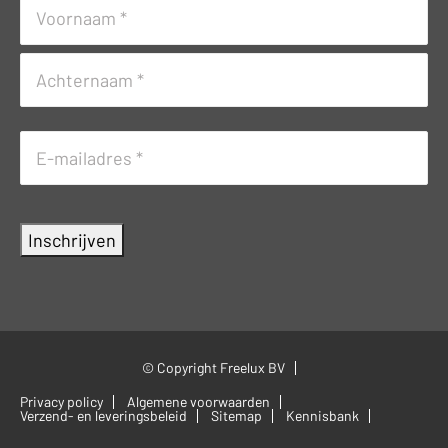
Naam
(Vereist)
Voornaam
Achternaam
E-
mailadres
(Vereist)
Inschrijven
© Copyright Freelux BV
Privacy policy
Algemene voorwaarden
Verzend- en leveringsbeleid
Sitemap
Kennisbank