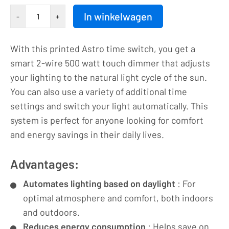
Drukknop
In winkelwagen
-
+
|
Astro-
With this printed Astro time switch, you get a
schakelklok
smart 2-wire 500 watt touch dimmer that adjusts
|
your lighting to the natural light cycle of the sun.
led-
You can also use a variety of additional time
dimmer
settings and switch your light automatically. This
|
system is perfect for anyone looking for comfort
230VAC
and energy savings in their daily lives.
-
500VA/2,1A
Advantages:
|
Pijlopdruk
Automates lighting based on daylight
: For
|
optimal atmosphere and comfort, both indoors
9003
and outdoors.
aantal
Reduces energy consumption
: Helps save on