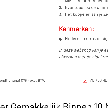
klik je er later eenvou
Eventueel op de dimme
Het koppelen aan je Z
Kenmerken:
Modern en strak design
In deze webshop kan je e
afwerken met de afdekram
zending vanaf €75,- excl. BTW
Via PostNL 
eer Gemakkelijk Binnen 10