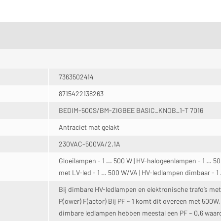
7363502414
8715422138263
BEDIM-500S/BM-ZIGBEE BASIC_KNOB_1-T 7016
Antraciet mat gelakt
230VAC-500VA/2,1A
Gloeilampen - 1 ... 500 W | HV-halogeenlampen - 1 … 500 
met LV-led - 1 … 500 W/VA | HV-ledlampen dimbaar - 1
Bij dimbare HV-ledlampen en elektronische trafo’s met
P(ower) F(actor) Bij PF ~ 1 komt dit overeen met 500
dimbare ledlampen hebben meestal een PF ~ 0,6 waard