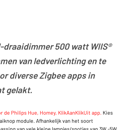
d-draaidimmer 500 watt WIIS®
men van ledverlichting en te
r diverse Zigbee apps in
t gelakt.
r de Philips Hue, Homey, KlikAanKlikUit app.
Kies
aiknop module. Afhankelijk van het soort
epassing van vele kleine lampjes/spotjes van 3W -5W