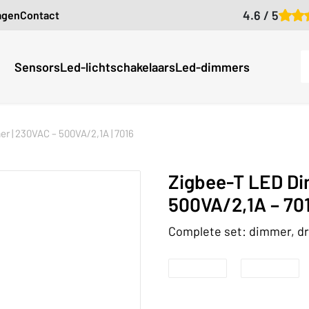
4.6 / 5
agen
Contact
Sensors
Led-lichtschakelaars
Led-dimmers
er | 230VAC – 500VA/2,1A | 7016
Zigbee-T LED Di
500VA/2,1A – 70
Complete set: dimmer, d