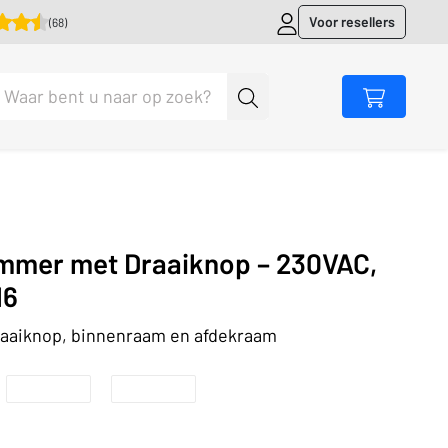
Voor resellers
(68)
mmer met Draaiknop – 230VAC,
16
raaiknop, binnenraam en afdekraam