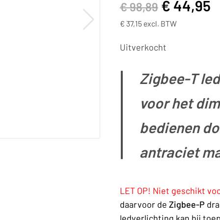
€
44,95
€
98,89
€
37,15
excl. BTW
Uitverkocht
Zigbee-T le
voor het dim
bedienen doo
antraciet ma
LET OP! Niet geschikt voo
daarvoor de
Zigbee-P
dra
ledverlichting kan bij to