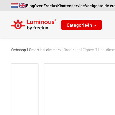
Blog
Over Freelux
Klantenservice
Veelgestelde vr
Categorieën
Webshop
|
Smart led-dimmers
|
Draaiknop | Zigbee-T | led-dimm