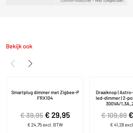
| Ohms-inductief - Niet toegestaan
Bekijk ook
Smartplug dimmer met Zigbee-P
Draaiknop | Astro-
FRX104
led-dimmer | 2-pol
300VA/1,3A_2
€
29,95
€
39,95
€
109,89
€
24,75
excl. BTW
€
41,28
exc