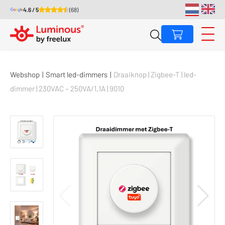
4.6 / 5
(68)
Webshop
|
Smart led-dimmers
|
Draaiknop | Zigbee-T | led-
dimmer | 230VAC – 250VA/1,1A | 9010