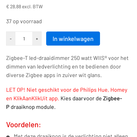
€
28,88
excl. BTW
37 op voorraad
Draaiknop
In winkelwagen
-
+
|
Zigbee-
Zigbee-T led-draaidimmer 250 watt WIIS® voor het
T
dimmen van ledverlichting en te bedienen door
|
diverse Zigbee apps in zuiver wit glans.
led-
dimmer
LET OP! Niet geschikt voor de Philips Hue, Homey
|
en KlikAanKlikUit app.
Kies daarvoor de
Zigbee-
230VAC
P
draaiknop module.
-
250VA/1,1A
Voordelen:
|
Met deze draaiknop is de verlichting niet alleen