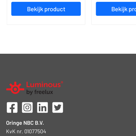
Bekijk product
Bekijk pr
Oringe NBC B.V.
KvK nr. 01077504