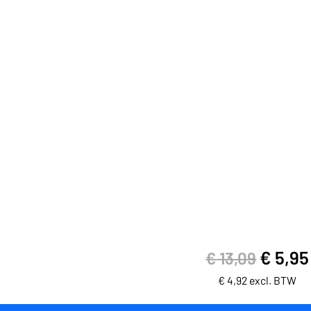
€
5,95
€
13,09
€
4,92
excl. BTW