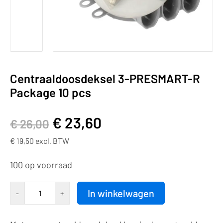
Centraaldoosdeksel 3-PRESMART-R
Package 10 pcs
€
23,60
€
26,00
€
19,50
excl. BTW
100 op voorraad
CENTRAALDOOSDEKSEL
In winkelwagen
-
+
3-
PRESMART-