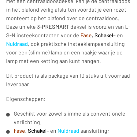
Met een centraaldoosdeksel kan je de centraaldoos
R
in het plafond veilig afsluiten voordat je een rozet
PACKAGE
monteert op het plafond over de centraaldoos.
10
Deze unieke
3-PRESMART
deksel is voorzien van L-
PCS
S-N insteekcontacten voor de
Fase
,
Schakel
– en
aantal
Nuldraad
, ook praktische insteeklampaansluiting
voor een (slimme) lamp en een haakje waar je de
lamp met een ketting aan kunt hangen.
Dit product is als package van 10 stuks uit voorraad
leverbaar!
Eigenschappen:
Geschikt voor zowel slimme als conventionele
verlichting;
Fase
,
Schakel
– en
Nuldraad
aansluiting;