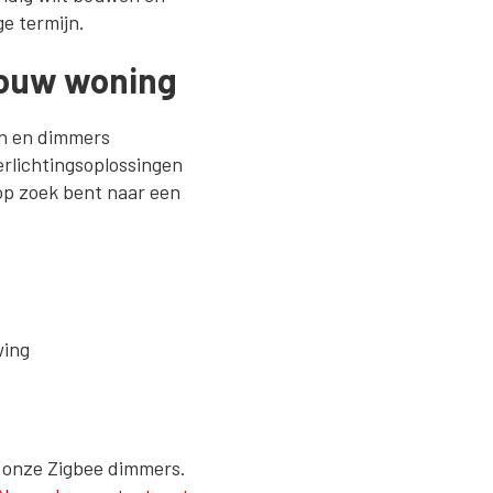
ge termijn.
 jouw woning
en en dimmers
rlichtingsoplossingen
 op zoek bent naar een
wing
f onze Zigbee dimmers.