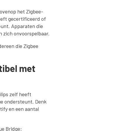
bovenop het Zigbee-
eft gecertificeerd of
teunt. Apparaten die
n zich onvoorspelbaar.
edereen die Zigbee
tibel met
ips zelf heeft
Hue ondersteunt. Denk
ify en een aantal
ue Bridge: