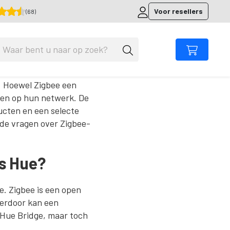
Voor resellers
(68)
. Hoewel Zigbee een
aten op hun netwerk. De
ucten en een selecte
lde vragen over Zigbee-
s Hue?
e. Zigbee is een open
ierdoor kan een
 Hue Bridge, maar toch