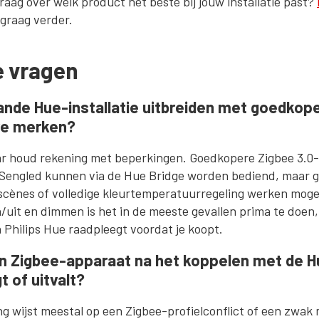
raag over welk product het beste bij jouw installatie past?
graag verder.
e vragen
ande Hue-installatie uitbreiden met goedkop
re merken?
maar houd rekening met beperkingen. Goedkopere Zigbee 3.
 Sengled kunnen via de Hue Bridge worden bediend, maar 
scènes of volledige kleurtemperatuurregeling werken mogeli
/uit en dimmen is het in de meeste gevallen prima te doen,
an Philips Hue raadpleegt voordat je koopt.
jn Zigbee-apparaat na het koppelen met de H
t of uitvalt?
ling wijst meestal op een Zigbee-profielconflict of een zw