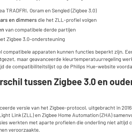
ea TRADFRI, Osram en Sengled (Zigbee 3.0)
aars en dimmers
die het ZLL-profiel volgen
en
van compatibele derde partijen
et Zigbee 3.0-ondersteuning
ieel compatibele apparaten kunnen functies beperkt zijn. Ee
tgezet, maar geavanceerde kleurtemperatuurregeling werkt
tijd de compatibiliteitslijst op de Philips Hue-website voord
erschil tussen Zigbee 3.0 en oude
iceerde versie van het Zigbee-protocol, uitgebracht in 2016,
 Light Link (ZLL) en Zigbee Home Automation (ZHA) samenvo
ies werkten met aparte profielen die onderling niet altij
men veroorzaakte.