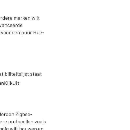
rdere merken wilt
avanceerde
d voor een puur Hue-
biliteitslijst staat
nKlikUit
derden Zigbee-
re protocollen zoals
ndig wilt bouwen en