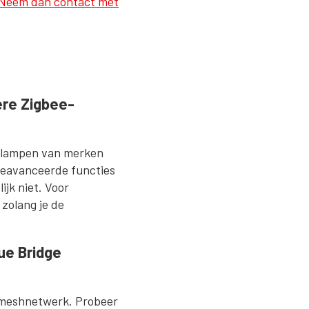
Neem dan contact met
ere Zigbee-
0-lampen van merken
geavanceerde functies
jk niet. Voor
 zolang je de
ue Bridge
ak meshnetwerk. Probeer