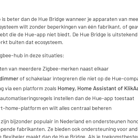
 is beter dan de Hue Bridge wanneer je apparaten van mee
systeem wilt zonder beperkingen van één fabrikant, of ge
ebt die de Hue-app niet biedt. De Hue Bridge is uitsteken
rkt buiten dat ecosysteem.
igbee-hub in deze situaties:
ten van meerdere Zigbee-merken naast elkaar
 dimmer
of schakelaar integreren die niet op de Hue-compati
g via een platform zoals
Homey, Home Assistant of KlikAa
 automatiseringsregels instellen dan de Hue-app toestaat
rt-home-platform en wilt alles centraal beheren
zijn bijzonder populair in Nederland en ondersteunen hon
pende fabrikanten. Ze bieden ook ondersteuning voor ande
 flexibeler maakt dan de Hue Bridge. Als je toekomstbeste