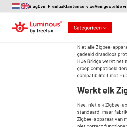
Blog
Over Freelux
Klantenservice
Veelgestelde v
Kan alle Zigbee
Andries Pasma
·
30 mei 2026
Categorieën
Niet alle Zigbee-appa
gedeeld draadloos prot
Hue Bridge werkt het 
groep compatibele derd
compatibiliteit met Hu
Werkt elk Z
Nee, niet elk Zigbee-a
standaard, maar fabri
Zigbee-apparaat van me
niet correct functioner