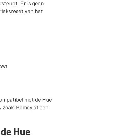
rsteunt. Er is geen
rieksreset van het
ken
 compatibel met de Hue
, zoals Homey of een
 de Hue