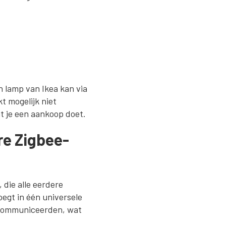
n lamp van Ikea kan via
 mogelijk niet
at je een aankoop doet.
re Zigbee-
 die alle eerdere
egt in één universele
d communiceerden, wat