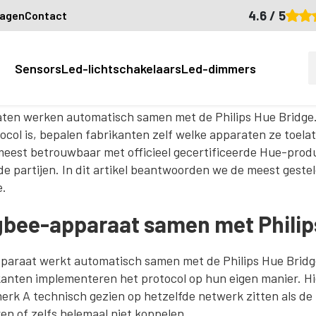
4.6 / 5
ragen
Contact
 met Hue?
Sensors
Led-lichtschakelaars
Led-dimmers
raten werken automatisch samen met de Philips Hue Bridge
ocol is, bepalen fabrikanten zelf welke apparaten ze toel
meest betrouwbaar met officieel gecertificeerde Hue-prod
e partijen. In dit artikel beantwoorden we de meest geste
e.
igbee-apparaat samen met Philip
pparaat werkt automatisch samen met de Philips Hue Bridg
kanten implementeren het protocol op hun eigen manier. H
rk A technisch gezien op hetzelfde netwerk zitten als de
en of zelfs helemaal niet koppelen.