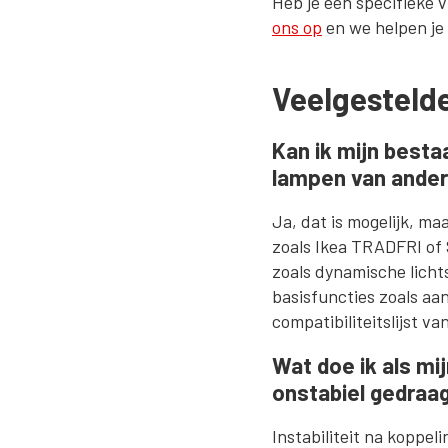
Heb je een specifieke v
ons op
en we helpen je 
Veelgesteld
Kan ik mijn besta
lampen van ande
Ja, dat is mogelijk, 
zoals Ikea TRADFRI of
zoals dynamische licht
basisfuncties zoals aan
compatibiliteitslijst v
Wat doe ik als mi
onstabiel gedraag
Instabiliteit na koppe