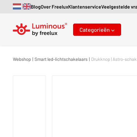
Blog
Over Freelux
Klantenservice
Veelgestelde vr
Categorieën
Webshop
|
Smart led-lichtschakelaars
|
Drukknop | Astro-schake