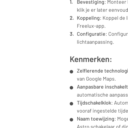
Bevestiging
: Monteer
klik je er later eenvou
Koppeling
: Koppel de 
Freelux-app.
Configuratie
: Configu
lichtaanpassing.
Kenmerken:
Zelflerende technolog
van Google Maps.
Aanpasbare inschakelt
automatische aanpassi
Tijdschakelklok
: Autom
vooraf ingestelde tijd
Naam toewijzing
: Mog
Astro schakelaar of d