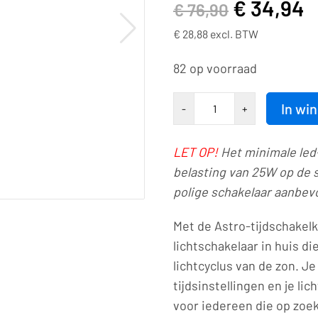
€
34,94
€
76,90
€
28,88
excl. BTW
82 op voorraad
Drukknop
In wi
-
+
|
Astro-
LET OP!
Het minimale led
schakelklok
belasting van 25W op de 
|
polige schakelaar aanbev
led-
lichtschakelaar
Met de Astro-tijdschakelk
|
lichtschakelaar in huis di
230VAC/10A
lichtcyclus van de zon. J
|
tijdsinstellingen en je li
9003
voor iedereen die op zoek