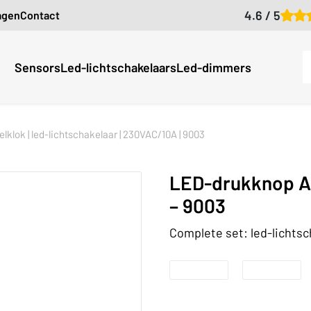
4.6 / 5
agen
Contact
Sensors
Led-lichtschakelaars
Led-dimmers
lklok | led-lichtschakelaar | 230VAC/10A | 9003
LED-drukknop As
– 9003
Complete set: led-lichts