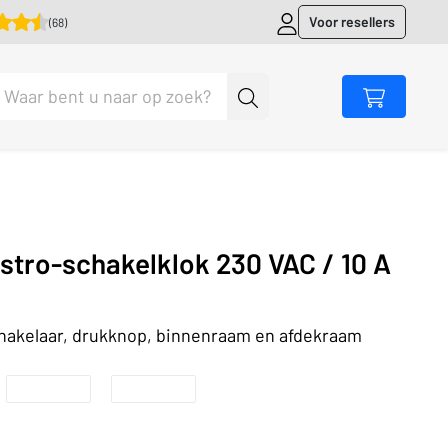
Voor resellers
(68)
tro-schakelklok 230 VAC / 10 A
chakelaar, drukknop, binnenraam en afdekraam