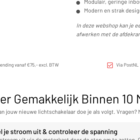
Modulair, geringe inb
Modern en strak design
In deze webshop kan je e
afwerken met de afdekram
zending vanaf €75,- excl. BTW
Via PostNL 
eer Gemakkelijk Binnen 10
van jouw nieuwe lichtschakelaar doe je als volgt. Vragen?
l je stroom uit & controleer de spanning
 stroom uit via de meterkast door de stop om te zetten. 