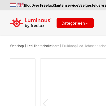
Blog
Over Freelux
Klantenservice
Veelgestelde vr
Categorieën
Webshop
|
Led-lichtschakelaars
|
Drukknop | led-lichtschakelaa