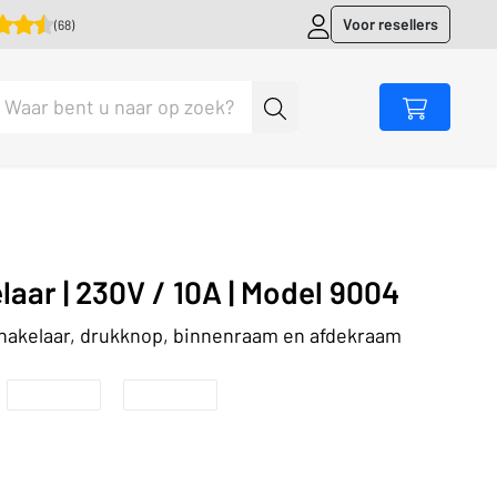
Voor resellers
(68)
aar | 230V / 10A | Model 9004
chakelaar, drukknop, binnenraam en afdekraam