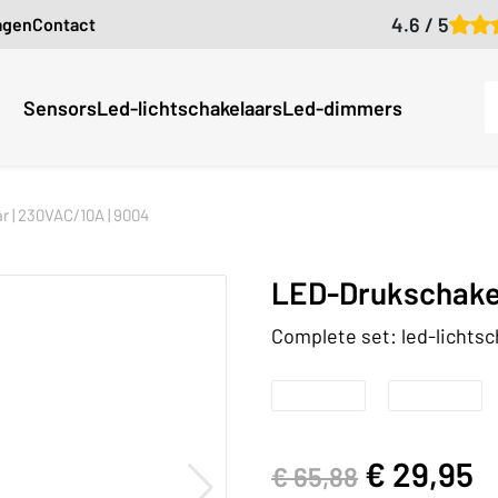
4.6 / 5
agen
Contact
Sensors
Led-lichtschakelaars
Led-dimmers
r | 230VAC/10A | 9004
LED-Drukschakel
Complete set: led-lichts
€
29,95
€
65,88