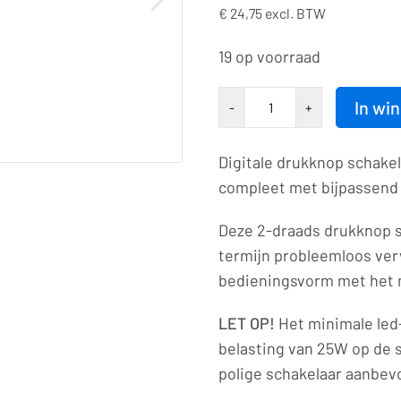
€
24,75
excl. BTW
19 op voorraad
Drukknop
In wi
-
+
|
led-
Digitale drukknop schakel
lichtschakelaar
compleet met bijpassend 
|
230VAC/10A
Deze 2-draads drukknop s
|
termijn probleemloos ve
9004
bedieningsvorm met het 
aantal
LET OP!
Het minimale led
belasting van 25W op de 
polige schakelaar aanbev