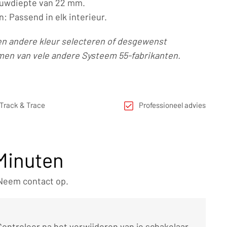
ouwdiepte van 22 mm.
: Passend in elk interieur.
en andere kleur selecteren of desgewenst
en van vele andere Systeem 55-fabrikanten.
Track & Trace
Professioneel advies
 Minuten
 Neem contact op.
Controleer na het verwijderen van je schakelaar