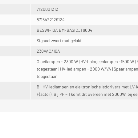
7120001212
8715422129124
BESWI-10A BM-BASIC_1 9004
Signaal zwart mat gelakt
230VAC/10A
Gloeilampen - 2300 W | HV-halogeenlampen -1500 W | El
toegestaan | HV-ledlampen - 2000 W/VA | Spaarlampen
toegestaan
Bij HV-ledlampen en elektronische leddrivers met LV-l
F(actor). Bij PF ~ 1 komt dit overeen met 2000W; bij