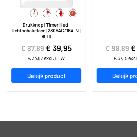
Drukknop | Timer | led-
lichtschakelaar | 230VAC/16A-N |
9010
€
39,95
€
€
87,89
€
98,89
€
33,02
excl. BTW
€
37,15
exc
Bekijk product
Bekijk pr