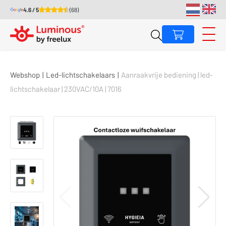
4.6 / 5
(68)
Webshop
|
Led-lichtschakelaars
|
Aanraakvrije bediening | led-
lichtschakelaar | 230VAC/10A | 7016