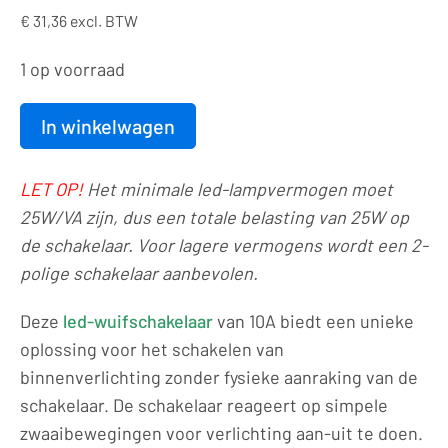
€
31,36
excl. BTW
1 op voorraad
In winkelwagen
Aanraakvrije
bediening
LET OP!
Het minimale led-lampvermogen moet
|
25W/VA zijn, dus een totale belasting van 25W op
led-
de schakelaar. Voor lagere vermogens wordt een 2-
lichtschakelaar
polige schakelaar aanbevolen.
|
230VAC/10A
Deze
led-wuifschakelaar
van 10A biedt een unieke
|
oplossing voor het schakelen van
7016
binnenverlichting zonder fysieke aanraking van de
aantal
schakelaar. De schakelaar reageert op simpele
zwaaibewegingen voor verlichting aan-uit te doen.