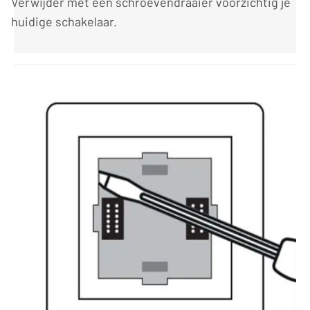
Verwijder met een schroevendraaier voorzichtig je
huidige schakelaar.