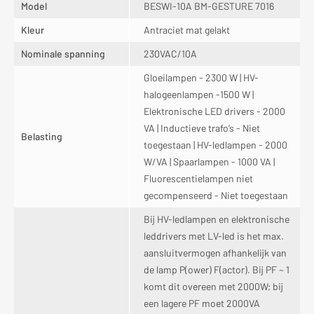
Model
BESWI-10A BM-GESTURE 7016
Kleur
Antraciet mat gelakt
Nominale spanning
230VAC/10A
Gloeilampen - 2300 W | HV-
halogeenlampen -1500 W |
Elektronische LED drivers - 2000
VA | Inductieve trafo’s - Niet
Belasting
toegestaan | HV-ledlampen - 2000
W/VA | Spaarlampen - 1000 VA |
Fluorescentielampen niet
gecompenseerd - Niet toegestaan
Bij HV-ledlampen en elektronische
leddrivers met LV-led is het max.
aansluitvermogen afhankelijk van
de lamp P(ower) F(actor). Bij PF ~ 1
komt dit overeen met 2000W; bij
een lagere PF moet 2000VA