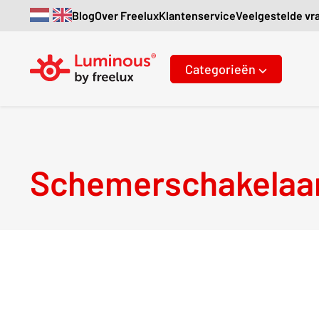
Blog
Over Freelux
Klantenservice
Veelgestelde vr
Categorieën
Schemerschakelaa