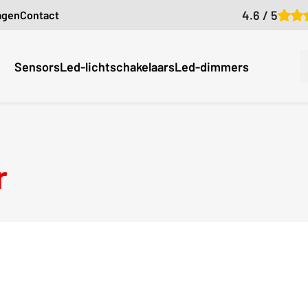
4.6 / 5
agen
Contact
Sensors
Led-lichtschakelaars
Led-dimmers
r