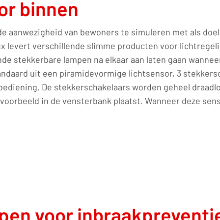
or binnen
e aanwezigheid van bewoners te simuleren met als doe
lux levert verschillende slimme producten voor lichtrege
nde stekkerbare lampen na elkaar aan laten gaan wanne
ndaard uit een piramidevormige lichtsensor, 3 stekkersc
bediening. De stekkerschakelaars worden geheel draadlo
ijvoorbeeld in de vensterbank plaatst. Wanneer deze se
en voor inbraakpreventi