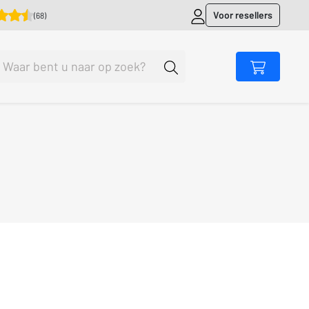
Voor resellers
(68)