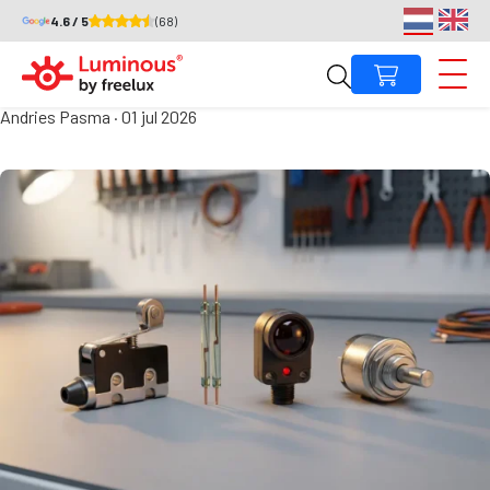
4.6 / 5
(68)
Wat zijn de 4 soorten
eindschakelaars?
Andries Pasma
·
01 jul 2026