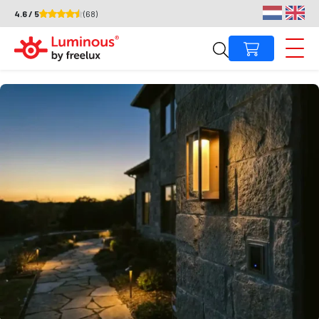
4.6 / 5
(68)
Kun je buiten licht dimmen?
Andries Pasma
·
20 mei 2026