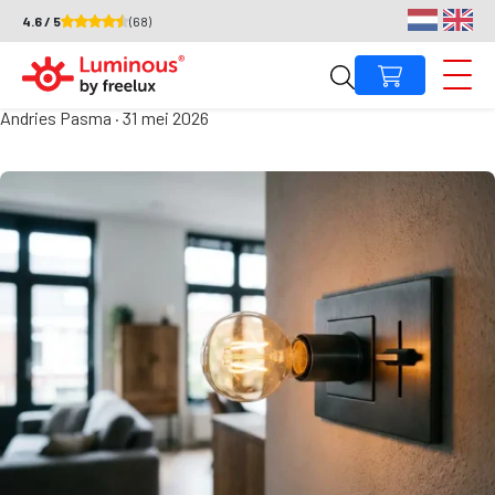
4.6 / 5
(68)
Kan een led lamp op een
gewone dimmer?
Andries Pasma
·
31 mei 2026