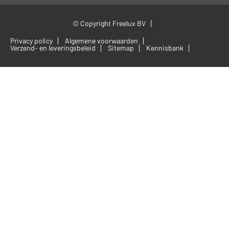
© Copyright Freelux BV
Privacy policy
Algemene voorwaarden
Verzend- en leveringsbeleid
Sitemap
Kennisbank