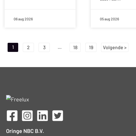
06 aug 2026
05 aug 2026
Berichten
1
…
2
3
18
19
Volgende >
paginering
Oringe NBC B.V.