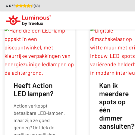
4.6 / 5
(68)
Archieven:
Kennisbank
Heeft Action
Kan ik
LED lampen?
meerdere
spots op
Action verkoopt
één
betaalbare LED-lampen,
dimmer
maar zijn ze goed
aansluiten?
genoeg? Ontdek de
eerlijke vergelijking.